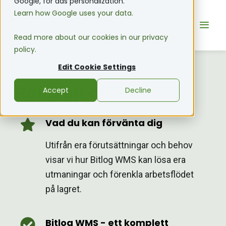
Google, for ads personalization.
Learn how Google uses your data.
Read more about our cookies in our privacy
policy.
Edit Cookie Settings
Boka en demo
Accept
Decline
Vad du kan förvänta dig
Utifrån era förutsättningar och behov
visar vi hur Bitlog WMS kan lösa era
utmaningar och förenkla arbetsflödet
på lagret.
Bitlog WMS - ett komplett