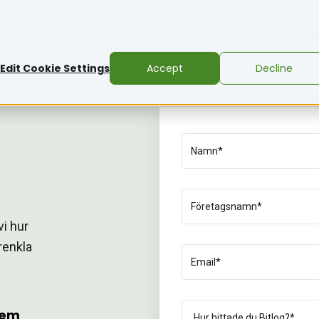
ner
Kunskapsbank
Om Bitlog
Pri
Edit Cookie Settings
Accept
Decline
vi hur
renkla
tem