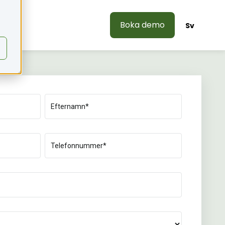
Boka demo
s
Sv