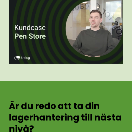
Är du redo att ta din
lagerhantering till nästa
nivå?