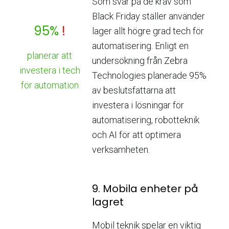
Som svar på de krav som
Black Friday ställer använder
95%
!
lager allt högre grad tech för
automatisering. Enligt en
planerar att
undersökning från Zebra
investera i tech
Technologies planerade 95%
för automation
av beslutsfattarna att
investera i lösningar för
automatisering, robotteknik
och AI för att optimera
verksamheten.
9. Mobila enheter på
lagret
Mobil teknik spelar en viktig