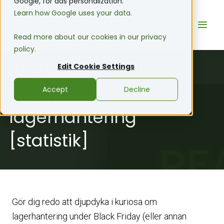
Google, for ads personalization.
Learn how Google uses your data.
Read more about our cookies in our privacy
policy.
10 kuriosa om Black
Edit Cookie Settings
Friday för
Accept
Decline
lagerhantering
[statistik]
Gör dig redo att djupdyka i kuriosa om
lagerhantering under Black Friday (eller annan