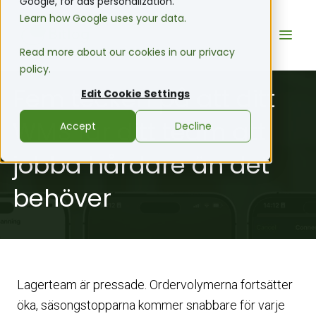
Google, for ads personalization.
Learn how Google uses your data.
Read more about our cookies in our privacy
policy.
Fem tecken på att ditt
Edit Cookie Settings
WMS får ditt team att
Accept
Decline
jobba hårdare än det
behöver
Lagerteam är pressade. Ordervolymerna fortsätter
öka, säsongstopparna kommer snabbare för varje