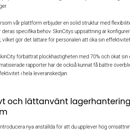
ger.
ersom vår plattform erbjuder en solid struktur med flexibilit
eras specifika behov. SkinCitys uppsättning är konfigurerb
, vilket gör det lättare för personalen att öka sin effektivite
inCity förbättrat plockhastigheten med 70% och ökat sin eff
omatiserade rapporter har de också kunnat få bättre överbl
fektivitet i hela leveranskedjan.
itivt och lättanvänt lagerhanteri
rm
ntroducera nya anställda för att du upplever hög omsättning