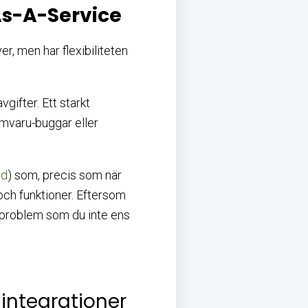
As-A-Service
r, men har flexibiliteten
gifter. Ett starkt
amvaru-buggar eller
ad
) som, precis som när
och funktioner. Eftersom
a problem som du inte ens
 integrationer