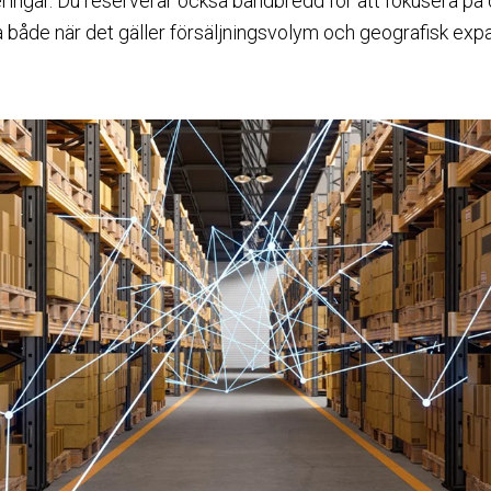
ringar. Du reserverar också bandbredd för att fokusera på
 både när det gäller försäljningsvolym och geografisk exp