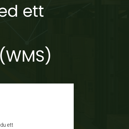
ed ett
 (WMS)
 du ett