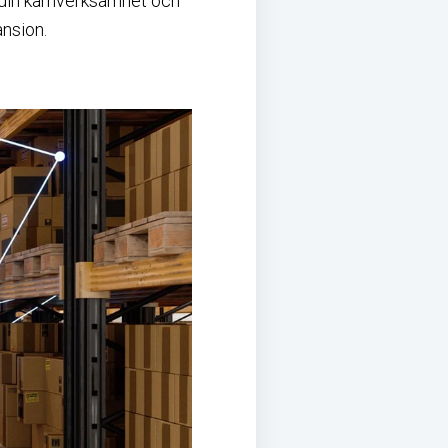
 din kärnverksamhet och
ansion.