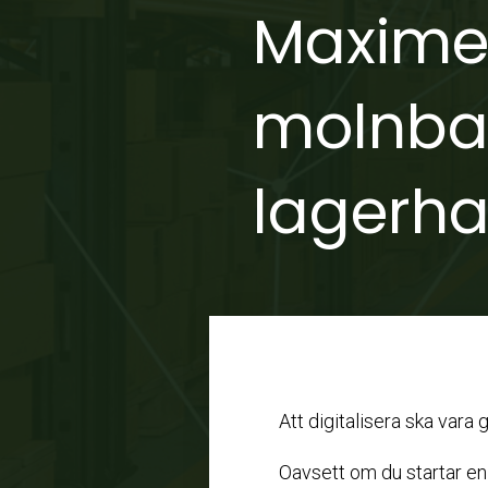
Maximer
molnba
lagerh
Att digitalisera ska vara
Oavsett om du startar en n