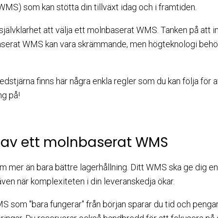
MS) som kan stötta din tillväxt idag och i framtiden.
 självklarhet att välja ett molnbaserat WMS. Tanken på att in
aserat WMS kan vara skrämmande, men högteknologi behöv
stjärna finns här några enkla regler som du kan följa för at
g på!
t av ett molnbaserat WMS
m mer än bara bättre lagerhållning. Ditt WMS ska ge dig e
ven när komplexiteten i din leveranskedja ökar.
som "bara fungerar" från början sparar du tid och pengar