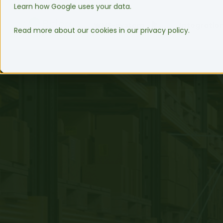
Learn how Google uses your data.
WMS-system
Integratio
Read more about our cookies in our privacy policy.