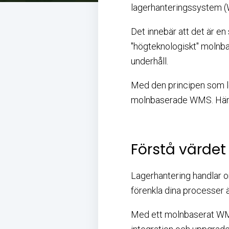
lagerhanteringssystem (W
Det innebär att det är en
"högteknologiskt" molnb
underhåll.
Med den principen som led
molnbaserade WMS. Hän
Förstå värde
Lagerhantering handlar o
förenkla dina processer ä
Med ett molnbaserat WMS 