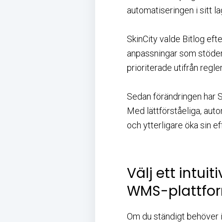
automatiseringen i sitt la
SkinCity valde Bitlog eft
anpassningar som stöder d
prioriterade utifrån regler
Sedan förändringen har Sk
Med lättförståeliga, aut
och ytterligare öka sin ef
Välj ett intu
WMS-plattfo
Om du ständigt behöver i