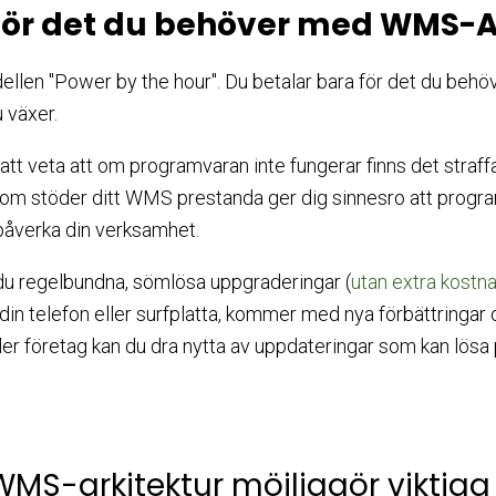
 för det du behöver med WMS-
llen "Power by the hour". Du betalar bara för det du behöve
u växer.
tt veta att om programvaran inte fungerar finns det straffav
som stöder ditt WMS prestanda ger dig sinnesro att progr
 påverka din verksamhet.
u regelbundna, sömlösa uppgraderingar (
utan extra kostn
din telefon eller surfplatta, kommer med nya förbättringar 
ler företag kan du dra nytta av uppdateringar som kan lös
n WMS-arkitektur möjliggör viktiga