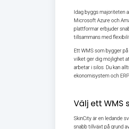
Idag byggs majoriteten a
Microsoft Azure och Ama
plattformar erbjuder snab
tillsammans med flexibili
Ett WMS som bygger på mo
vilket ger dig möjlighet
arbetar i silos. Du kan al
ekonomisystem och ERP (af
Välj ett WMS s
SkinCity är en ledande sv
snabb tillväxt på grund a