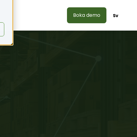
Boka demo
s
Sv