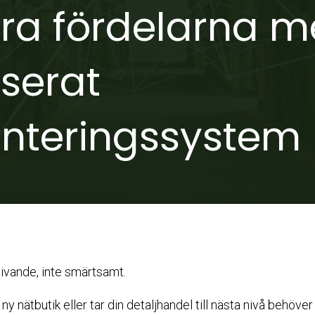
a fördelarna m
serat
anteringssystem
 givande, inte smärtsamt.
y nätbutik eller tar din detaljhandel till nästa nivå behöver