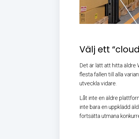
Välj ett “clo
Det är lätt att hitta äl
flesta fallen till alla va
utveckla vidare.
Låt inte en äldre plattfor
inte bara en uppklädd äld
fortsätta utmana konkurre