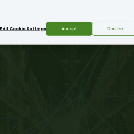
ner
Kunskapsbank
Om Bitlog
Pri
Edit Cookie Settings
Accept
Decline