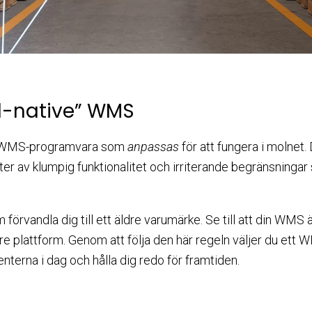
ud-native” WMS
dre WMS-programvara som
anpassas
för att fungera i molnet. 
rianter av klumpig funktionalitet och irriterande begränsninga
m förvandla dig till ett äldre varumärke. Se till att din WMS
re plattform. Genom att följa den här regeln väljer du ett 
nterna i dag och hålla dig redo för framtiden.