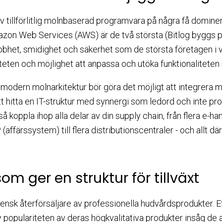
v tillförlitlig molnbaserad programvara på några få domine
zon Web Services (AWS) är de två största (Bitlog byggs p
bhet, smidighet och säkerhet som de största företagen i vär
teten och möjlighet att anpassa och utöka funktionaliteten
dern molnarkitektur bör göra det möjligt att integrera m
 att hitta en IT-struktur med synnergi som ledord och inte
ltså koppla ihop alla delar av din supply chain, från flera e-h
färssystem) till flera distributionscentraler - och allt dä
om ger en struktur för tillväxt
ensk återförsäljare av professionella hudvårdsprodukter. Ef
v populariteten av deras högkvalitativa produkter insåg de