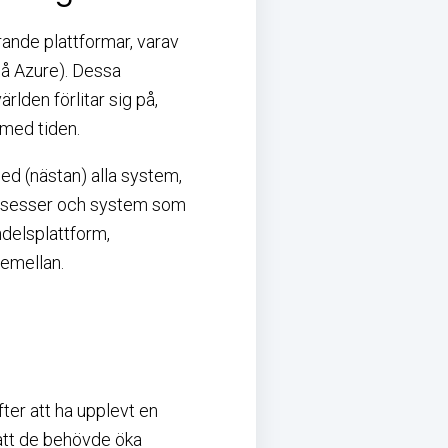
rande plattformar, varav
å Azure). Dessa
lden förlitar sig på,
 med tiden.
ed (nästan) alla system,
 prosesser och system som
andelsplattform,
remellan.
ter att ha upplevt en
 att de behövde öka