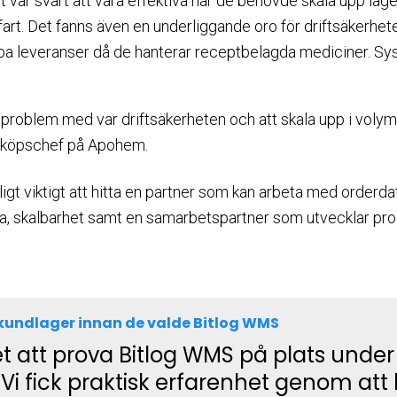
t var svårt att vara effektiva när de behövde skala upp lag
tfart. Det fanns även en underliggande oro för driftsäkerhe
bba leveranser då de hanterar receptbelagda mediciner. Sys
 problem med var driftsäkerheten och att skala upp i volym,
inköpschef på Apohem.
gt viktigt att hitta en partner som kan arbeta med orderdata
anda, skalbarhet samt en samarbetspartner som utvecklar p
kundlager innan de valde Bitlog WMS
et att prova Bitlog WMS på plats under
Vi fick praktisk erfarenhet genom att 