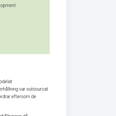
elopment
pdelat:
erhållning var outsourcat
a ordrar eftersom de