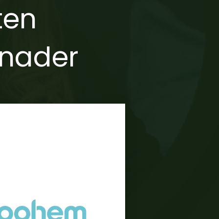
ten
ånader