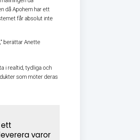
erhållningen då
ten då Apohem har ett
temet får absolut inte
" berättar Anette
 i realtid, tydliga och
rodukter som möter deras
 ett
leverera varor