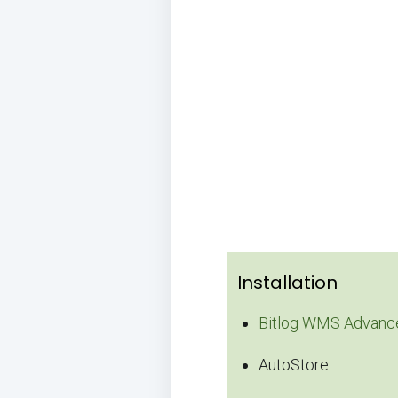
Installation
Bitlog WMS Advanc
AutoStore