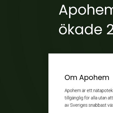
Apohem:
ökade 
Om Apohem
Apohem är ett nätapotek 
tillgänglig för alla utan a
av Sveriges snabbast vä