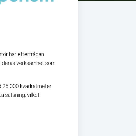
tör har efterfrågan
ill deras verksamhet som
Med 25 000 kvadratmeter
 satsning, vilket