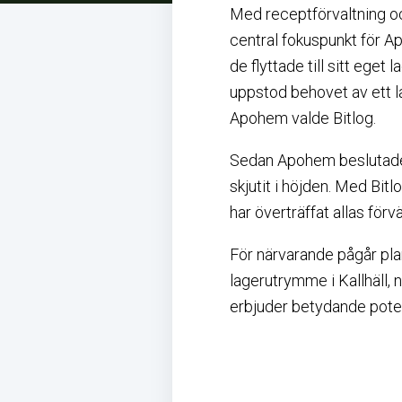
Med receptförvaltning och
central fokuspunkt för Apo
de flyttade till sitt eget
uppstod behovet av ett l
Apohem valde Bitlog.
Sedan Apohem beslutade a
skjutit i höjden. Med Bi
har överträffat allas förv
För närvarande pågår plan
lagerutrymme i Kallhäll,
erbjuder betydande potent