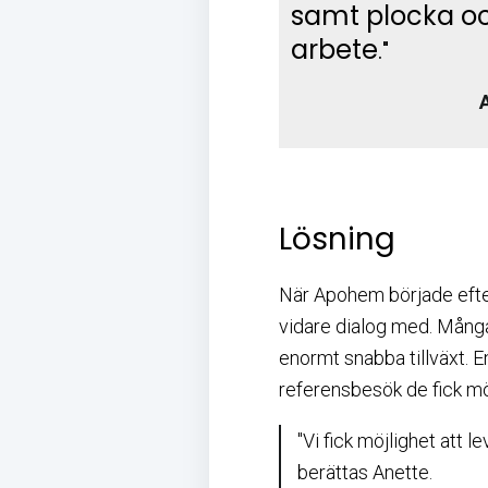
samt plocka oc
arbete
."
Lösning
När Apohem började efter
vidare dialog med. Många
enormt snabba tillväxt. En
referensbesök de fick möj
"Vi fick möjlighet att 
berättas Anette.