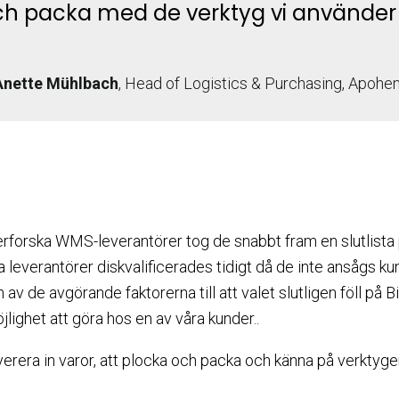
h packa med de verktyg vi använder i
Anette Mühlbach
, Head of Logistics & Purchasing, Apohe
forska WMS-leverantörer tog de snabbt fram en slutlista p
 leverantörer diskvalificerades tidigt då de inte ansågs 
 av de avgörande faktorerna till att valet slutligen föll på B
lighet att göra hos en av våra kunder..
leverera in varor, att plocka och packa och känna på verktyg