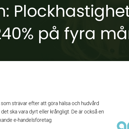
 Plockhastighe
240% på fyra m
som strävar efter att göra hälsa och hudvård
tt det ska vara dyrt eller krångligt. De är också en
xande e-handelsföretag.