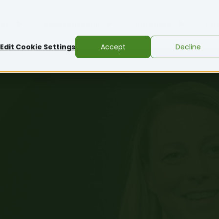
ner
Kunskapsbank
Om Bitlog
Pri
Edit Cookie Settings
Accept
Decline