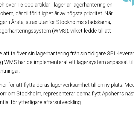
 över 16 000 artiklar i lager är lagerhantering en
hem, där tillförlitlighet är av högsta prioritet. När
 lager i Årsta, strax utanför Stockholms stadskärna,
agerhanteringssystem (WMS), vilket ledde till att
tt ta över sin lagerhantering från sin tidigare 3PL-leveran
tlog WMS har de implementerat ett lagersystem anpassat t
äntningar.
er för att flytta deras lagerverksamhet till en ny plats. 
 norr om Stockholm, representerar denna flytt Apohems nästa
ial för ytterligare affärsutveckling.