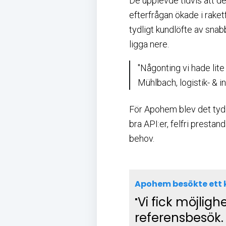
De upplevde tidvis att de
efterfrågan ökade i rake
tydligt kundlöfte av sna
ligga nere.
"Någonting vi hade lite
Mühlbach, logistik- & 
För Apohem blev det tydli
bra API:er, felfri prest
behov.
Apohem besökte ett 
Vi fick möjligh
"
referensbesök. 