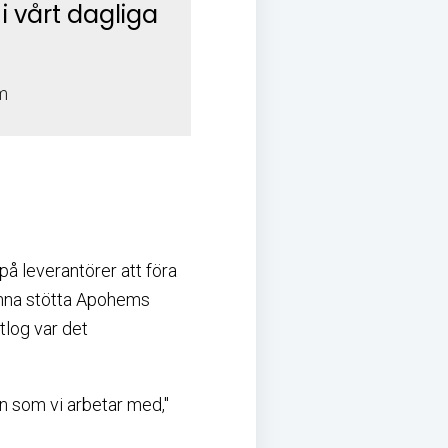
 vårt dagliga
m
å leverantörer att föra
kunna stötta Apohems
itlog var det
en som vi arbetar med,"