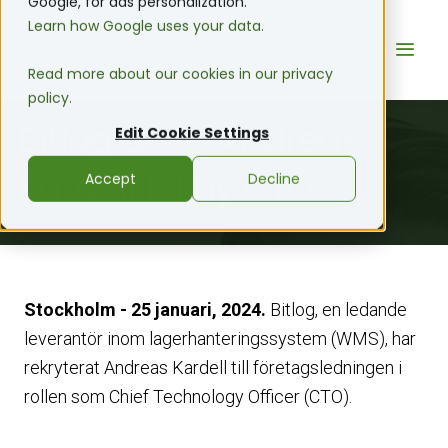
Google, for ads personalization.
Learn how Google uses your data.
Read more about our cookies in our privacy
policy.
Bitlog utser Andreas
Edit Cookie Settings
Kardell till ny CTO
Accept
Decline
Stockholm - 25 januari, 2024.
Bitlog, en ledande
leverantör inom lagerhanteringssystem (WMS),
har
rekryterat Andreas Kardell till företagsledningen i
rollen som Chief Technology Officer (CTO).