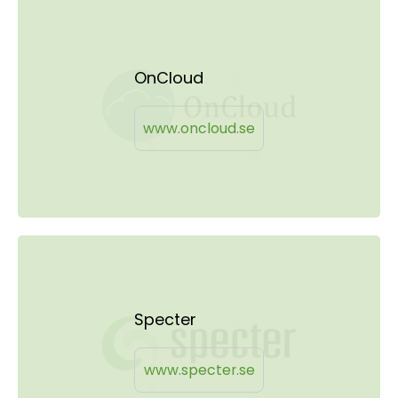
OnCloud
www.oncloud.se
Specter
www.specter.se