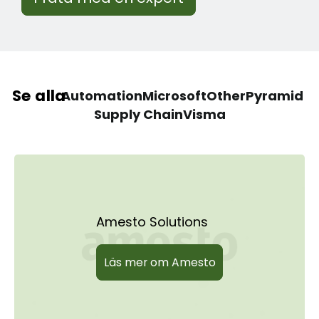
Se alla
Automation
Microsoft
Other
Pyramid
Supply Chain
Visma
Amesto Solutions
Läs mer om Amesto