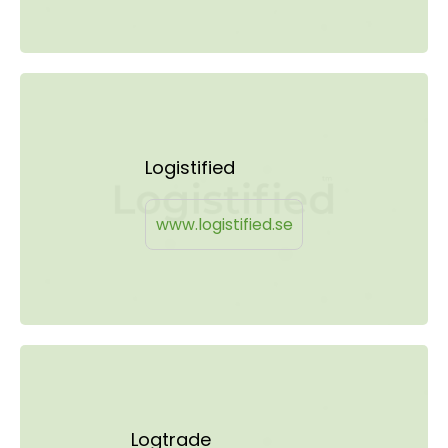
Logistified
www.logistified.se
Logtrade