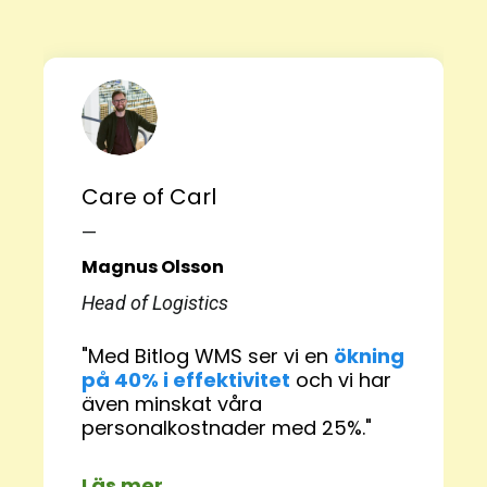
Care of Carl
—
Magnus Olsson
Head of Logistics
"Med Bitlog WMS ser vi en
ökning
på 40% i effektivitet
och vi har
även minskat våra
personalkostnader med 25%."
Läs mer