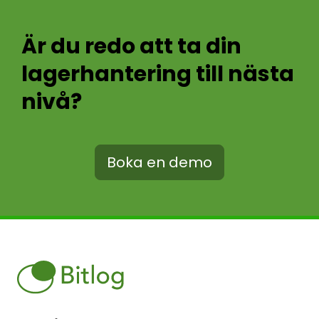
Är du redo att ta din
lagerhantering till nästa
nivå?
Boka en demo