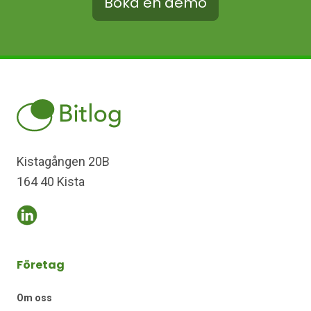
Boka en demo
Kistagången 20B
164 40 Kista
Företag
Om oss