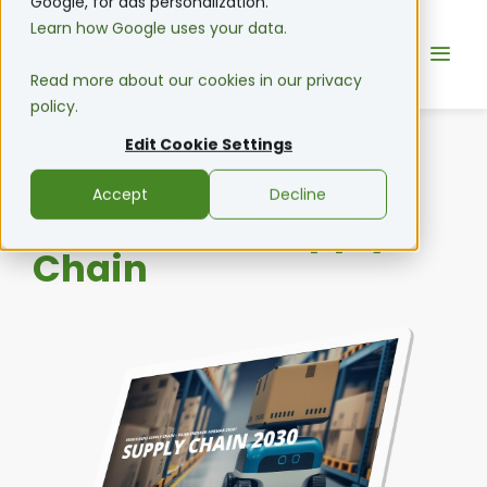
Google, for ads personalization.
Learn how Google uses your data.
Read more about our cookies in our privacy
policy.
Edit Cookie Settings
White Paper • Guide
Accept
Decline
Framtidens Supply
Chain