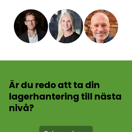
Är du redo att ta din
lagerhantering till nästa
nivå?