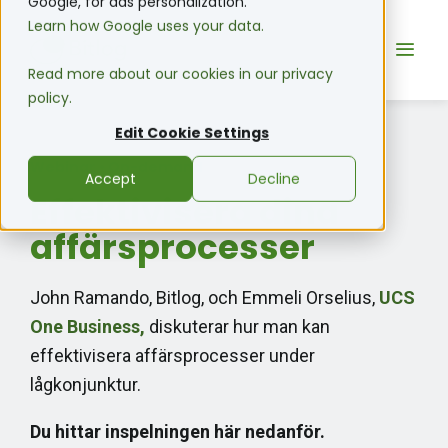
Google, for ads personalization.
Learn how Google uses your data.
Read more about our cookies in our privacy
policy.
Edit Cookie Settings
Webinar • On-demand
Accept
Decline
Effektivisera dina
affärsprocesser
John Ramando, Bitlog, och Emmeli Orselius,
UCS
One Business,
diskuterar hur man kan
effektivisera affärsprocesser under
lågkonjunktur.
Du hittar inspelningen här nedanför.