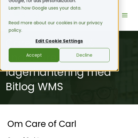
Google, for ads personalization.
Learn how Google uses your data.
Read more about our cookies in our privacy
policy.
Care of Carl: 40%
Edit Cookie Settings
snabbare
Accept
Decline
lagerhantering med
Bitlog WMS
Om Care of Carl