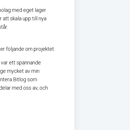
 bolag med eget lager
 att skala upp till nya
står.
er följande om projektet:
t var ett spännande
elge mycket av min
entera Bitlog som
i delar med oss av, och