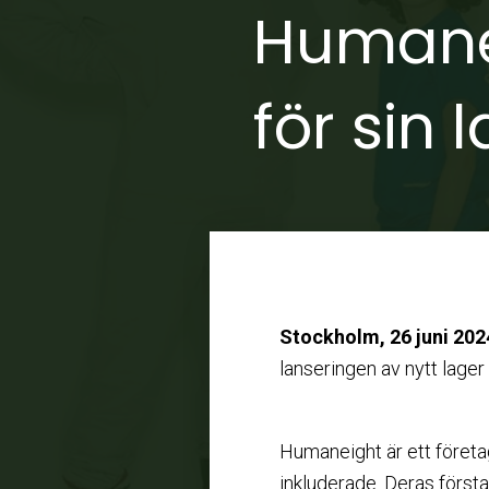
Humanei
för sin
Stockholm, 26 juni 202
lanseringen av nytt lag
Humaneight är ett företa
inkluderade. Deras första