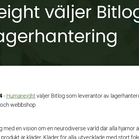
ght väljer Bitl
 lagerhantering
4
-
Humaneight
väljer Bitlog som leverantör av lagerhanter
er och webbshop.
g med en vision om en neurodiverse värld där alla hjärnor 
 produkt är kläder. Kläder för alla, utvecklade med stort fo