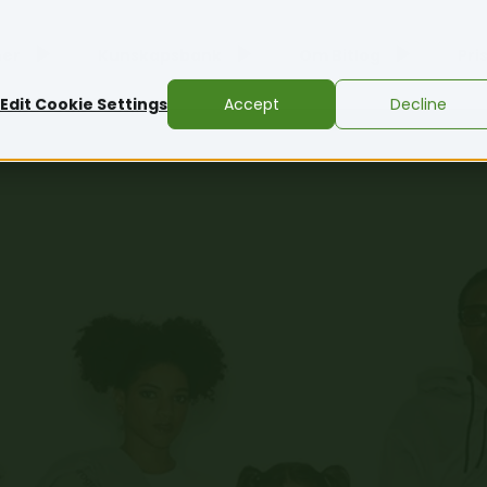
ner
Kunskapsbank
Om Bitlog
Pri
Edit Cookie Settings
Accept
Decline