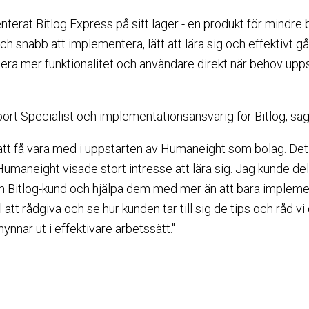
erat Bitlog Express på sitt lager - en produkt för mindre
ch snabb att implementera, lätt att lära sig och effektivt går
dera mer funktionalitet och användare direkt när behov upp
port Specialist och implementationsansvarig för Bitlog, säg
t att få vara med i uppstarten av Humaneight som bolag. De
Humaneight visade stort intresse att lära sig. Jag kunde d
om Bitlog-kund och hjälpa dem med mer än att bara implem
l att rådgiva och se hur kunden tar till sig de tips och råd v
nnar ut i effektivare arbetssätt."