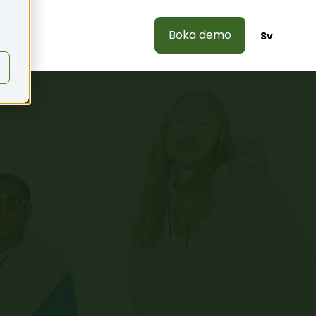
Boka demo
s
Sv