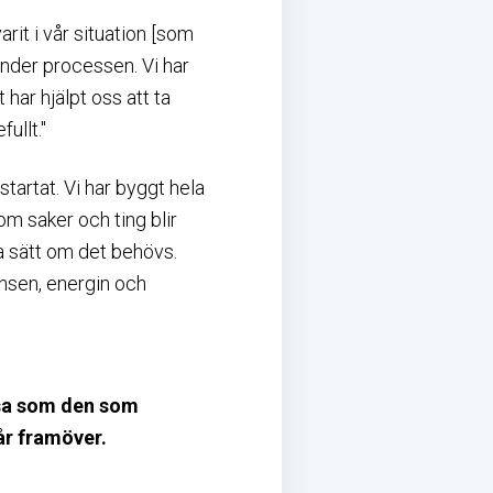
arit i vår situation [som
under processen. Vi har
har hjälpt oss att ta
ullt."
startat. Vi har byggt hela
m saker och ting blir
la sätt om det behövs.
ensen, energin och
resa som den som
år framöver.