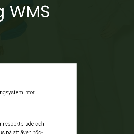
og WMS
ingsystem inför
är respekterade och
kus på att även hög-