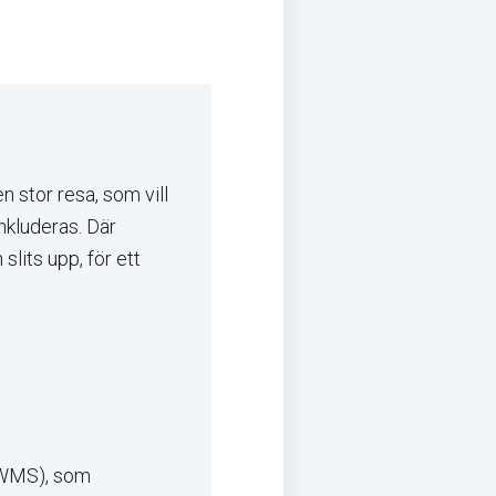
 stor resa, som vill
nkluderas. Där
slits upp, för ett
(WMS), som