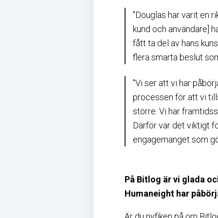
"Douglas har varit en ri
kund och användare] ha
fått ta del av hans ku
flera smarta beslut som
"Vi ser att vi har påbör
processen för att vi t
större. Vi har framtids
Därför var det viktigt
engagemanget som gör 
På Bitlog är vi glada o
Humaneight har påbörja
Är du nyfiken på om Bitlo