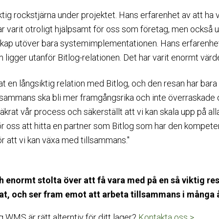
ktig rockstjärna under projektet. Hans erfarenhet av att ha v
r varit otroligt hjälpsamt för oss som företag, men också 
nskap utöver bara systemimplementationen. Hans erfarenhet 
 ligger utanför Bitlog-relationen. Det har varit enormt värdef
jat en långsiktig relation med Bitlog, och den resan har bara 
illsammans ska bli mer framgångsrika och inte överraskade o
säkrat vår process och säkerställt att vi kan skala upp på al
 för oss att hitta en partner som Bitlog som har den kompet
att vi kan växa med tillsammans."
ch enormt stolta över att få vara med på en så viktig 
t, och ser fram emot att arbeta tillsammans i många 
g WMS är rätt alterntiv för ditt lager?
Kontakta oss >