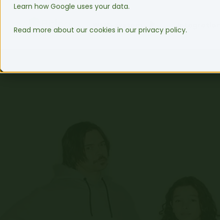
Learn how Google uses your data.
WMS-system
Integratio
Read more about our cookies in our privacy policy.