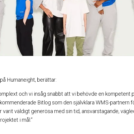
 på Humaneight, berättar:
 komplext och vi insåg snabbt att vi behövde en kompetent 
kommenderade Bitlog som den självklara WMS-partnern för 
 har varit väldigt generösa med sin tid, ansvarstagande, väg
projektet i mål.”