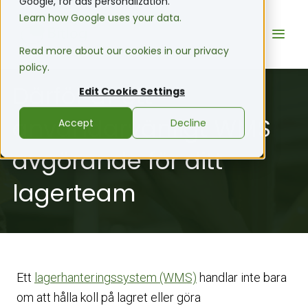
Google, for ads personalization.
Learn how Google uses your data.
Read more about our cookies in our privacy
policy.
Därför är ett
Edit Cookie Settings
användarvänligt WMS
Accept
Decline
avgörande för ditt
lagerteam
Ett
lagerhanteringssystem (WMS)
handlar inte bara
om att hålla koll på lagret eller göra