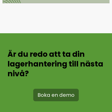
Är du redo att ta din
lagerhantering till nästa
nivå?
Boka en demo